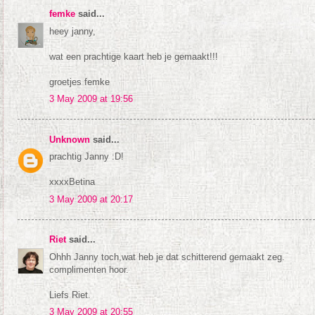
femke
said...
heey janny,
wat een prachtige kaart heb je gemaakt!!!
groetjes femke
3 May 2009 at 19:56
Unknown
said...
prachtig Janny :D!
xxxxBetina
3 May 2009 at 20:17
Riet
said...
Ohhh Janny toch,wat heb je dat schitterend gemaakt zeg.
complimenten hoor.
Liefs Riet.
3 May 2009 at 20:55