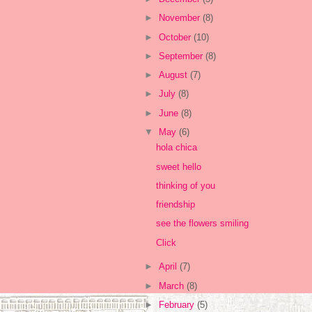
►
November
(8)
►
October
(10)
►
September
(8)
►
August
(7)
►
July
(8)
►
June
(8)
▼
May
(6)
hola chica
sweet hello
thinking of you
friendship
see the flowers smiling
Click
►
April
(7)
►
March
(8)
►
February
(5)