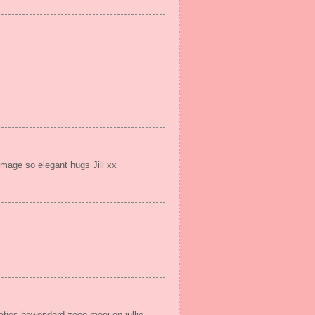
image so elegant hugs Jill xx
eaties bewonderd zooo mooi en jullie