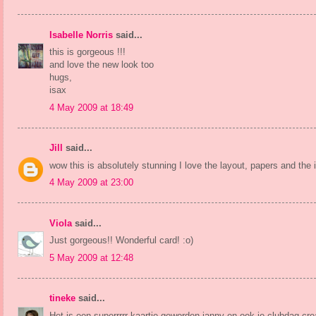
Isabelle Norris
said...
this is gorgeous !!!
and love the new look too
hugs,
isax
4 May 2009 at 18:49
Jill
said...
wow this is absolutely stunning I love the layout, papers and the 
4 May 2009 at 23:00
Viola
said...
Just gorgeous!! Wonderful card! :o)
5 May 2009 at 12:48
tineke
said...
Het is een superrrrr kaartje geworden janny en ook je clubdag cr