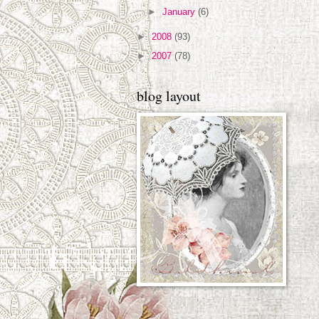
►
January
(6)
►
2008
(93)
►
2007
(78)
blog layout