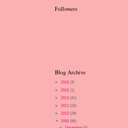
Followers
Blog Archive
►
2016
(3)
►
2015
(1)
►
2013
(41)
►
2011
(19)
►
2010
(29)
▼
2009
(86)
►
December
(5)